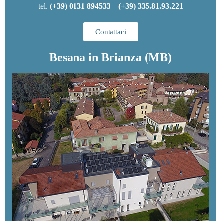
tel.
(+39) 0131 894533
–
(+39) 335.81.93.221
Contattaci
Besana in Brianza (MB)