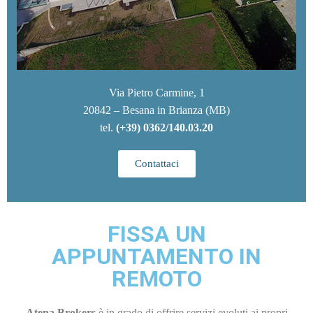
Via Pietro Carmine, 1
20842 – Besana in Brianza (MB)
tel.
(+39) 0362/140.03.20
Contattaci
FISSA UN
APPUNTAMENTO IN
REMOTO
Atena Brokers
è in grado di offrire servizi evoluti ai propri