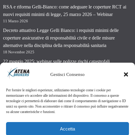
RSA e riforma Gelli-Bianco: come adeguare le coperture RCT ai
nuovi requisiti minimi di legge, 25 marzo 2026 – Webinar
11 Marzo 2026
Decreto attuativo Legge Gelli Bianco: i requisiti minimi delle
coperture assicurative di responsabilità civile e delle misure
alternative nella disciplina della responsabilità sanitaria
18 Novembre 2025
22 maggio 2025: webinar sulle polizze rischi catastrofali
29 Maggio 2025
Gestisci Consenso
Per fornire le migliori esperienze, utilizziamo tecnologie come i cookie per
memorizzare e/o accedere alle informazioni del dispositivo. Il consenso a queste
tecnologie ci permetterà di elaborare dati come il comportamento di navigazione o ID
unici su questo sito. Non acconsentire o ritirare il consenso può influire negativamente
Atena Brokers Srl - Via Morazzone, 21 - 22100 Como (CO)
su alcune caratteristiche e funzioni.
P.IVA 03246740132 | REA: CO 303849 | RUI: B000334314 | Data
iscrizione RUI: 15/03/2010 | Capitale sociale i.v.: 20.000 € | PEC:
Accetta
atenabrokers@comopec.it