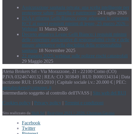
Assicurazione sanitaria privata: una scelta intelligente per
proteggere salute, famiglia e patrimonio
24 Luglio 2026
RSA e riforma Gelli-Bianco: come adeguare le coperture
RCT ai nuovi requisiti minimi di legge, 25 marzo 2026 –
Webinar
11 Marzo 2026
Decreto attuativo Legge Gelli Bianco: i requisiti minimi
delle coperture assicurative di responsabilità civile e delle
misure alternative nella disciplina della responsabilità
sanitaria
18 Novembre 2025
22 maggio 2025: webinar sulle polizze rischi catastrofali
29 Maggio 2025
Atena Brokers Srl - Via Morazzone, 21 - 22100 Como (CO)
P.IVA 03246740132 | REA: CO 303849 | RUI: B000334314 | Data
iscrizione RUI: 15/03/2010 | Capitale sociale i.v.: 20.000 € | PEC:
atenabrokers@comopec.it
Intermediario soggetto al controllo dell'IVASS |
Sito web del RUI
Cookies policy
|
Privacy policy
|
Termini e condizioni
Sito realizzato da
Shift Srl
|
Restyling 2021 > 2026: Christian Gavino
Facebook
Twitter
Pinterest