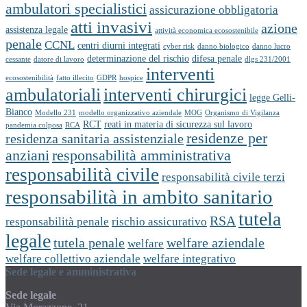
ambulatori specialistici
assicurazione obbligatoria
atti invasivi
azione
assistenza legale
attività economica ecosostenibile
penale
CCNL
centri diurni integrati
cyber risk
danno biologico
danno lucro
determinazione del rischio
difesa penale
cessante
datore di lavoro
dlgs 231/2001
interventi
ecosostenibilità
fatto illecito
GDPR
hospice
ambulatoriali
interventi chirurgici
legge Gelli-
Bianco
Modello 231
modello organizzativo aziendale
MOG
Organismo di Vigilanza
RCT
reati in materia di sicurezza sul lavoro
pandemia colposa
RCA
residenze per
residenza sanitaria assistenziale
anziani
responsabilità amministrativa
responsabilità civile
responsabilità civile terzi
responsabilità in ambito sanitario
tutela
RSA
responsabilità penale
rischio assicurativo
legale
tutela penale
welfare aziendale
welfare
welfare collettivo aziendale
welfare integrativo
Sede legale e amministrativa
Sede legale