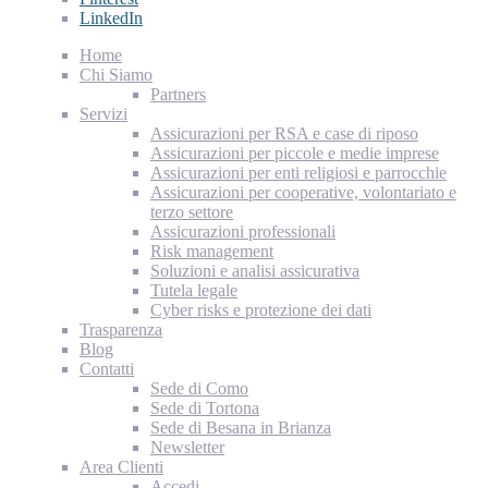
LinkedIn
Home
Chi Siamo
Partners
Servizi
Assicurazioni per RSA e case di riposo
Assicurazioni per piccole e medie imprese
Assicurazioni per enti religiosi e parrocchie
Assicurazioni per cooperative, volontariato e
terzo settore
Assicurazioni professionali
Risk management
Soluzioni e analisi assicurativa
Tutela legale
Cyber risks e protezione dei dati
Trasparenza
Blog
Contatti
Sede di Como
Sede di Tortona
Sede di Besana in Brianza
Newsletter
Area Clienti
Accedi